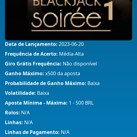
Data de Lançamento:
2023-06-20
Frequência de Acerto:
Média-Alta
Giro Grátis Frequência:
Não disponível
Ganho Máximo:
x500 da aposta
Probabilidade de Ganho Máximo:
Baixa
Volatilidade:
Baixa
Aposta Mínima - Máxima:
1 - 500 BRL
Rolos:
N/A
Linhas:
N/A
Linhas de Pagamento:
N/A