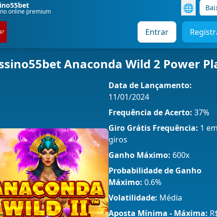
ino55bet
🌐
Bai
ino online premium
Entrar
Registr
ssino55bet Anaconda Wild 2 Power Pl
Data de Lançamento:
11/01/2024
Frequência de Acerto:
37%
Giro Grátis Frequência:
1 em
giros
Ganho Máximo:
600x
Probabilidade de Ganho
Máximo:
0.6%
Volatilidade:
Média
Aposta Mínima - Máxima:
R