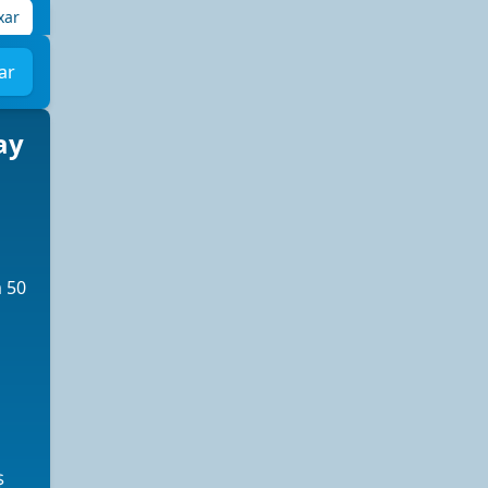
xar
ar
ay
 50
$