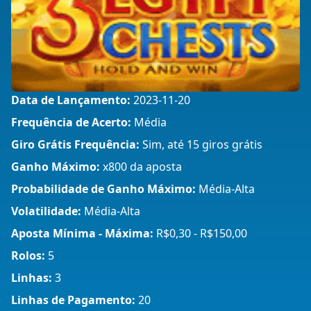
Data de Lançamento:
2023-11-20
Frequência de Acerto:
Média
Giro Grátis Frequência:
Sim, até 15 giros grátis
Ganho Máximo:
x800 da aposta
Probabilidade de Ganho Máximo:
Média-Alta
Volatilidade:
Média-Alta
Aposta Mínima - Máxima:
R$0,30 - R$150,00
Rolos:
5
Linhas:
3
Linhas de Pagamento:
20